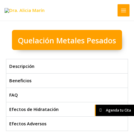
Ir
al
contenido
Quelación Metales Pesados
Descripción
Beneficios
FAQ
Efectos de Hidratación
Agenda tu Cita
Efectos Adversos